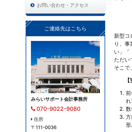
お問い合わせ・アクセス
ご連絡先はこちら
新型
コ
り、事
い」「
ただい
そこで
【実効
前
みらいサポート会計事務所
れ
070-9022-9080
数
方
住所
形
〒111-0036