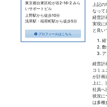
東京都台東区松が谷2-16-2 みら
上記の
いサポートビル
なって
上野駅から徒歩10分
経営計
浅草駅・稲荷町駅から徒歩5分
実現に
と良い
プロフィールはこちら
経
数
ア
経営計
コミュ
が計画
上に、
社員へ
状況に
は多種