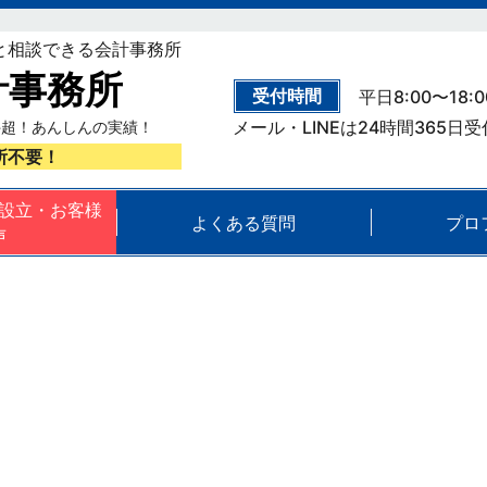
と相談できる会計事務所
計事務所
受付時間
平日8:00〜18:0
メール・LINEは24時間365日
件超！あんしんの実績！
所不要！
設立・お客様
よくある質問
プロ
声