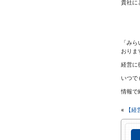
貴社に
「みら
おりま
経営に
いつで
情報で
«
【経