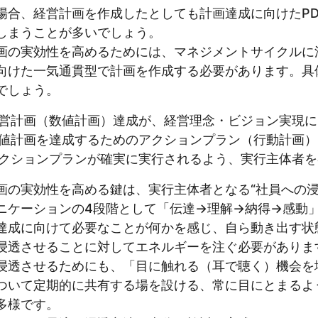
場合、経営計画を作成したとしても計画達成に向けたPD
しまうことが多いでしょう。
画の実効性を高めるためには、マネジメントサイクルに
向けた一気通貫型で計画を作成する必要があります。具
でしょう。
営計画（数値計画）達成が、経営理念・ビジョン実現に
値計画を達成するためのアクションプラン（行動計画）
クションプランが確実に実行されるよう、実行主体者を
画の実効性を高める鍵は、実行主体者となる“社員への浸
ニケーションの4段階として「伝達→理解→納得→感動」
達成に向けて必要なことが何かを感じ、自ら動き出す状
浸透させることに対してエネルギーを注ぐ必要がありま
浸透させるためにも、「目に触れる（耳で聴く）機会を
ついて定期的に共有する場を設ける、常に目にとまるよ
多様です。