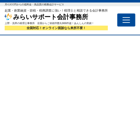
月4,800円からの低料金・高品質の税務会計サービス
起業・創業融資・節税・税務調査に強い！税理士と相談できる会計事務所
みらいサポート会計事務所
上野・浅草の税理士事務所 全国からご依頼件数3,000件超！あんしんの実績！
全国対応！オンライン面談なら来所不要！