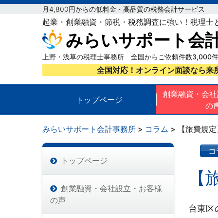
月4,800円からの低料金・高品質の税務会計サービス
起業・創業融資・節税・税務調査に強い！税理士
みらいサポート会
上野・浅草の税理士事務所 全国からご依頼件数3,000
全国対応！オンライン面談なら来
創業融資・会社
トップページ
の
みらいサポート会計事務所
>
コラム
>
【旅費規定
コ
トップページ
【
創業融資・会社設立・お客様
の声
台東区