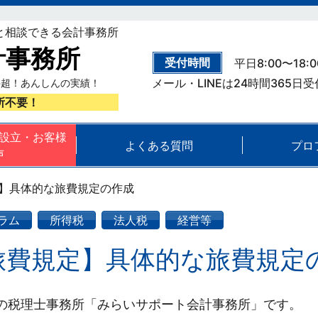
と相談できる会計事務所
計事務所
受付時間
平日8:00〜18:0
メール・LINEは24時間365日
件超！あんしんの実績！
所不要！
設立・お客様
よくある質問
プロ
声
】具体的な旅費規定の作成
ラム
所得税
法人税
経営等
旅費規定】具体的な旅費規定
の税理士事務所「みらいサポート会計事務所」です。