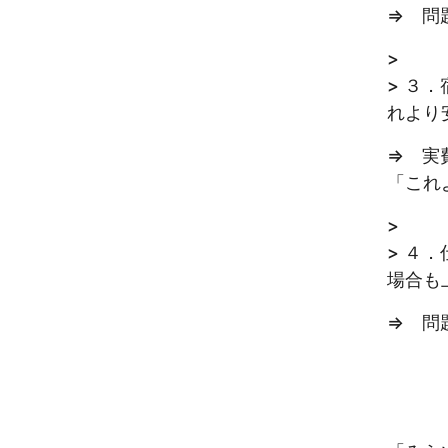
⇒ 問
>
> ３
れより
⇒ 実
「これ
>
> ４
場合も
⇒ 問