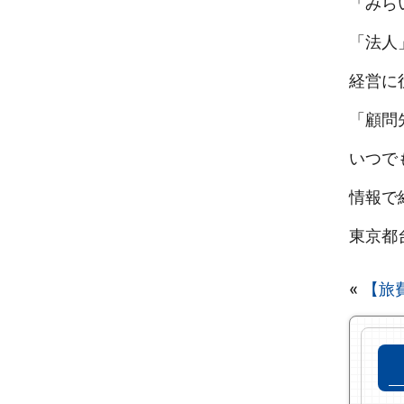
「みら
「法人
経営に
「顧問
いつで
情報で
東京都
«
【旅