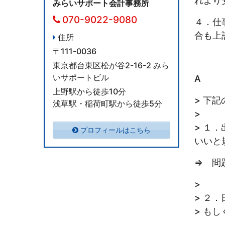
れより
みらいサポート会計事務所
070-9022-9080
４．仕
合も上
住所
〒111-0036
東京都台東区松が谷2-16-2 みら
いサポートビル
A
上野駅から徒歩10分
> 下
浅草駅・稲荷町駅から徒歩5分
>
> １
プロフィールはこちら
いいと
⇒ 問
>
> ２
> も