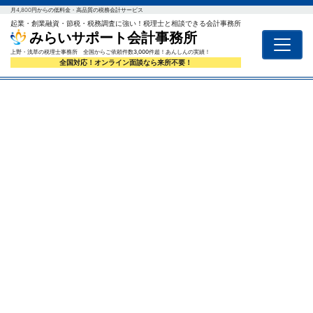
月4,800円からの低料金・高品質の税務会計サービス
起業・創業融資・節税・税務調査に強い！税理士と相談できる会計事務所
みらいサポート会計事務所
上野・浅草の税理士事務所 全国からご依頼件数3,000件超！あんしんの実績！
全国対応！オンライン面談なら来所不要！