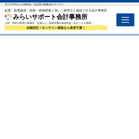
月4,800円からの低料金・高品質の税務会計サービス
起業・創業融資・節税・税務調査に強い！税理士と相談できる会計事務所
みらいサポート会計事務所
上野・浅草の税理士事務所 全国からご依頼件数3,000件超！あんしんの実績！
全国対応！オンライン面談なら来所不要！