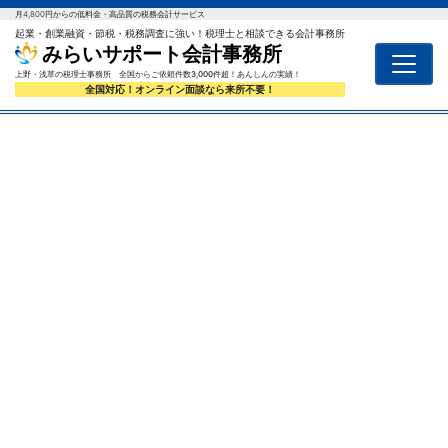
月4,800円からの低料金・高品質の税務会計サービス
起業・創業融資・節税・税務調査に強い！税理士と相談できる会計事務所
みらいサポート会計事務所
上野・浅草の税理士事務所 全国からご依頼件数3,000件超！あんしんの実績！
全国対応！オンライン面談なら来所不要！