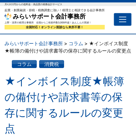
月4,800円からの低料金・高品質の税務会計サービス
起業・創業融資・節税・税務調査に強い！税理士と相談できる会計事務所
みらいサポート会計事務所
上野・浅草の税理士事務所 全国からご依頼件数3,000件超！あんしんの実績！
全国対応！オンライン面談なら来所不要！
みらいサポート会計事務所
>
コラム
>
★インボイス制度
★帳簿の備付けや請求書等の保存に関するルールの変更点
コラム
消費税
★インボイス制度★帳簿
の備付けや請求書等の保
存に関するルールの変更
点